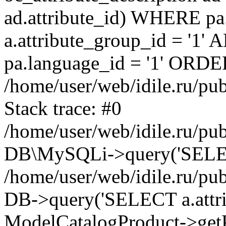
ad.attribute_id) WHERE pa
a.attribute_group_id = '1'
pa.language_id = '1' ORDER
/home/user/web/idile.ru/pu
Stack trace: #0
/home/user/web/idile.ru/pub
DB\MySQLi->query('SELECT 
/home/user/web/idile.ru/pu
DB->query('SELECT a.attrib.
ModelCatalogProduct->getP