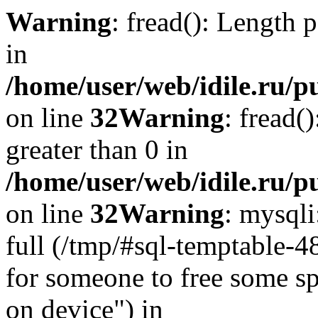
Warning
: fread(): Length 
in
/home/user/web/idile.ru/p
on line
32
Warning
: fread(
greater than 0 in
/home/user/web/idile.ru/p
on line
32
Warning
: mysql
full (/tmp/#sql-temptable-
for someone to free some spa
on device") in