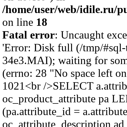
/home/user/web/idile.ru/p
on line
18
Fatal error
: Uncaught exce
'Error: Disk full (/tmp/#sq
34e3.MAI); waiting for som
(errno: 28 "No space left o
1021<br />SELECT a.attrib
oc_product_attribute pa L
(pa.attribute_id = a.attrib
oc_attribute_description ad