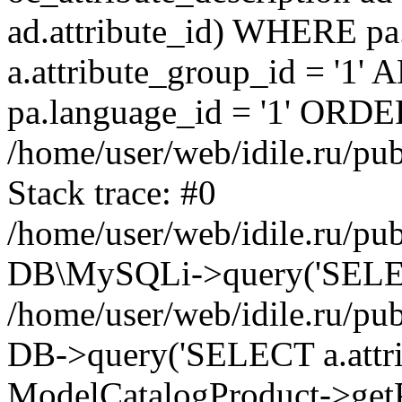
ad.attribute_id) WHERE pa
a.attribute_group_id = '1'
pa.language_id = '1' ORDER
/home/user/web/idile.ru/pu
Stack trace: #0
/home/user/web/idile.ru/pub
DB\MySQLi->query('SELECT 
/home/user/web/idile.ru/pu
DB->query('SELECT a.attrib.
ModelCatalogProduct->getP