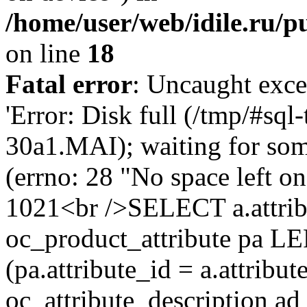
/home/user/web/idile.ru/p
on line
18
Fatal error
: Uncaught exce
'Error: Disk full (/tmp/#sq
30a1.MAI); waiting for som
(errno: 28 "No space left o
1021<br />SELECT a.attrib
oc_product_attribute pa L
(pa.attribute_id = a.attrib
oc_attribute_description ad