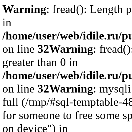
Warning
: fread(): Length 
in
/home/user/web/idile.ru/p
on line
32
Warning
: fread(
greater than 0 in
/home/user/web/idile.ru/p
on line
32
Warning
: mysql
full (/tmp/#sql-temptable-
for someone to free some spa
on device") in