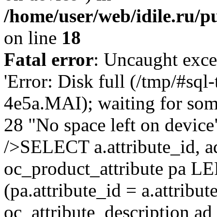
/home/user/web/idile.ru/p
on line
18
Fatal error
: Uncaught exce
'Error: Disk full (/tmp/#sq
4e5a.MAI); waiting for some
28 "No space left on devic
/>SELECT a.attribute_id, 
oc_product_attribute pa L
(pa.attribute_id = a.attrib
oc_attribute_description ad