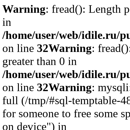
Warning
: fread(): Length 
in
/home/user/web/idile.ru/p
on line
32
Warning
: fread(
greater than 0 in
/home/user/web/idile.ru/p
on line
32
Warning
: mysql
full (/tmp/#sql-temptable-
for someone to free some spa
on device") in