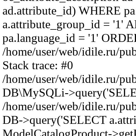
ad.attribute_id) WHERE pa
a.attribute_group_id = '1'
pa.language_id = '1' ORDER
/home/user/web/idile.ru/pu
Stack trace: #0
/home/user/web/idile.ru/pub
DB\MySQLi->query('SELECT 
/home/user/web/idile.ru/pu
DB->query('SELECT a.attrib.
ModelCatalogProduct->getP