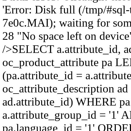
'Error: Disk full (/tmp/#sq
7e0c.MAI); waiting for some
28 "No space left on devic
/>SELECT a.attribute_id, 
oc_product_attribute pa L
(pa.attribute_id = a.attrib
oc_attribute_description ad
ad.attribute_id) WHERE pa
a.attribute_group_id = '1'
pa.language_id = '1' ORDER