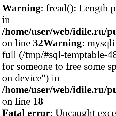
Warning
: fread(): Length 
in
/home/user/web/idile.ru/p
on line
32
Warning
: mysql
full (/tmp/#sql-temptable-
for someone to free some spa
on device") in
/home/user/web/idile.ru/p
on line
18
Fatal error
: Uncaught exce