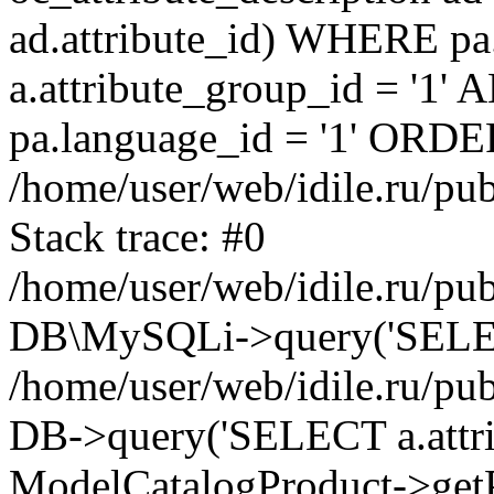
ad.attribute_id) WHERE pa
a.attribute_group_id = '1'
pa.language_id = '1' ORDER
/home/user/web/idile.ru/pu
Stack trace: #0
/home/user/web/idile.ru/pub
DB\MySQLi->query('SELECT 
/home/user/web/idile.ru/pu
DB->query('SELECT a.attrib.
ModelCatalogProduct->getP