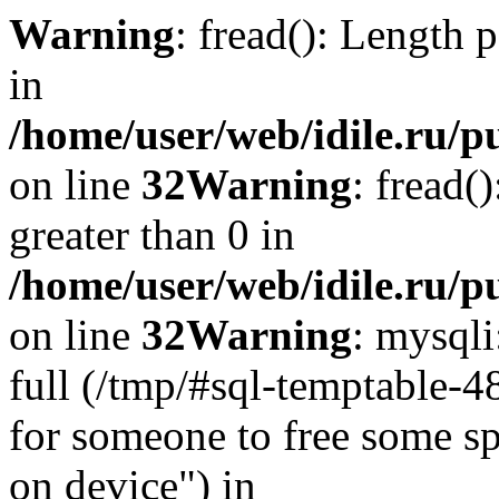
Warning
: fread(): Length 
in
/home/user/web/idile.ru/p
on line
32
Warning
: fread(
greater than 0 in
/home/user/web/idile.ru/p
on line
32
Warning
: mysql
full (/tmp/#sql-temptable-
for someone to free some spa
on device") in