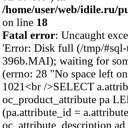
/home/user/web/idile.ru/p
on line
18
Fatal error
: Uncaught exce
'Error: Disk full (/tmp/#sq
396b.MAI); waiting for som
(errno: 28 "No space left o
1021<br />SELECT a.attrib
oc_product_attribute pa L
(pa.attribute_id = a.attrib
oc_attribute_description ad