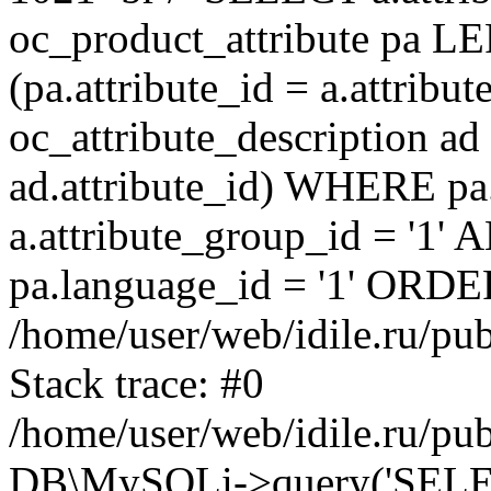
oc_product_attribute pa L
(pa.attribute_id = a.attrib
oc_attribute_description ad
ad.attribute_id) WHERE pa
a.attribute_group_id = '1'
pa.language_id = '1' ORDER
/home/user/web/idile.ru/pu
Stack trace: #0
/home/user/web/idile.ru/pub
DB\MySQLi->query('SELECT 