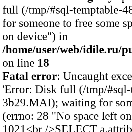
full (/tmp/#sql-temptable-
for someone to free some spa
on device") in
/home/user/web/idile.ru/p
on line
18
Fatal error
: Uncaught exce
'Error: Disk full (/tmp/#sq
3b29.MAI); waiting for som
(errno: 28 "No space left o
1021<br />SELECT a.attrib