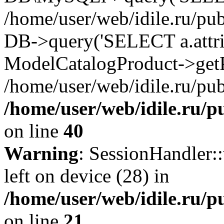
/home/user/web/idile.ru/pu
DB->query('SELECT a.attrib.
ModelCatalogProduct->getP
/home/user/web/idile.ru/pub
/home/user/web/idile.ru/p
on line
40
Warning
: SessionHandler::
left on device (28) in
/home/user/web/idile.ru/p
on line
21