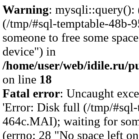
Warning
: mysqli::query()
(/tmp/#sql-temptable-48b-9
someone to free some space.
device") in
/home/user/web/idile.ru/p
on line
18
Fatal error
: Uncaught exce
'Error: Disk full (/tmp/#sq
464c.MAI); waiting for som
(errno: 28 "No space left o