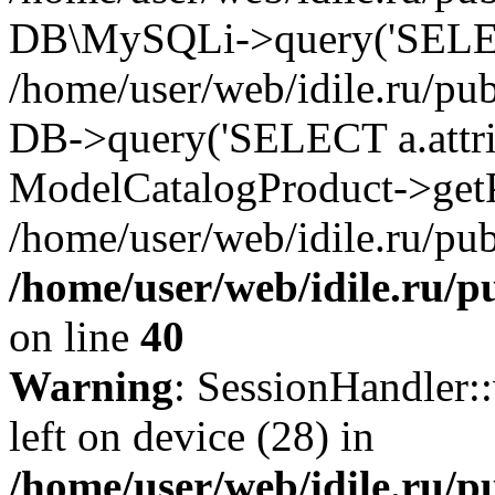
DB\MySQLi->query('SELECT 
/home/user/web/idile.ru/pu
DB->query('SELECT a.attrib.
ModelCatalogProduct->getP
/home/user/web/idile.ru/pub
/home/user/web/idile.ru/p
on line
40
Warning
: SessionHandler::
left on device (28) in
/home/user/web/idile.ru/p