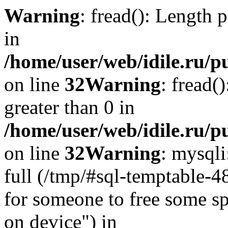
Warning
: fread(): Length 
in
/home/user/web/idile.ru/p
on line
32
Warning
: fread(
greater than 0 in
/home/user/web/idile.ru/p
on line
32
Warning
: mysql
full (/tmp/#sql-temptable-
for someone to free some spa
on device") in