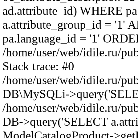
ad.attribute_id) WHERE pa
a.attribute_group_id = '1'
pa.language_id = '1' ORDER
/home/user/web/idile.ru/pu
Stack trace: #0
/home/user/web/idile.ru/pub
DB\MySQLi->query('SELECT 
/home/user/web/idile.ru/pu
DB->query('SELECT a.attrib.
ModelCatalogProduct->getP