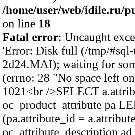
/home/user/web/idile.ru/p
on line
18
Fatal error
: Uncaught exce
'Error: Disk full (/tmp/#sq
2d24.MAI); waiting for som
(errno: 28 "No space left o
1021<br />SELECT a.attrib
oc_product_attribute pa L
(pa.attribute_id = a.attrib
oc_attribute_description ad